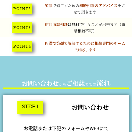
笑顔
で過ごすための
相続相談のアドバイス
をさ
P O I N T 2
せて頂きます
初回面談相談
は無料で行うことが出来ます（電
P O I N T 3
話相談不可）
円満で笑顔
で解決するために
相続専門のチーム
P O I N T 4
で対応します
流れ
お問い合わせ
ご相談
から
までの
お問い合わせ
STEP 1
お電話または下記のフォームやWEBにて