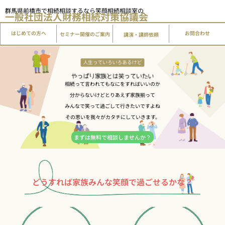
内
群馬県前橋市で相続相談するなら笑顔相続相談室の
一般社団法人
財務相続対策協議会
容
を
はじめての方へ
講演・講師依頼
お問合わせ
セミナー開催のご案内
ス
キ
ッ
プ
相続って言われてもなにをすればいいのか
分からないけどとりあえず家族揃って
みんなで笑って過ごして行きたいですよね
その思いを我々がカタチにしていきます。
まずは無料で相談しませんか？
どうすれば家族みんな笑顔で過ごせるかな？