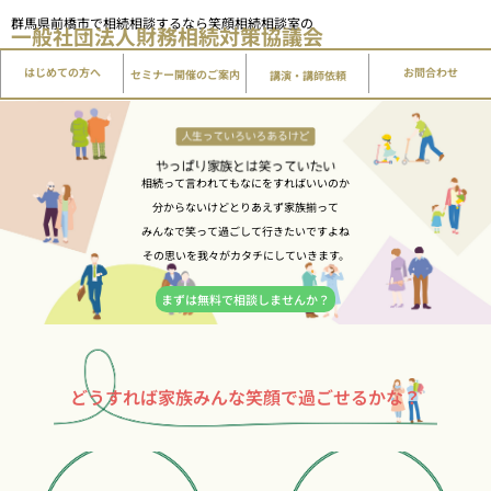
内
群馬県前橋市で相続相談するなら笑顔相続相談室の
一般社団法人
財務相続対策協議会
容
を
はじめての方へ
講演・講師依頼
お問合わせ
セミナー開催のご案内
ス
キ
ッ
プ
相続って言われてもなにをすればいいのか
分からないけどとりあえず家族揃って
みんなで笑って過ごして行きたいですよね
その思いを我々がカタチにしていきます。
まずは無料で相談しませんか？
どうすれば家族みんな笑顔で過ごせるかな？