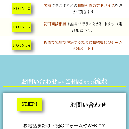
笑顔
で過ごすための
相続相談のアドバイス
をさ
P O I N T 2
せて頂きます
初回面談相談
は無料で行うことが出来ます（電
P O I N T 3
話相談不可）
円満で笑顔
で解決するために
相続専門のチーム
P O I N T 4
で対応します
流れ
お問い合わせ
ご相談
から
までの
お問い合わせ
STEP 1
お電話または下記のフォームやWEBにて