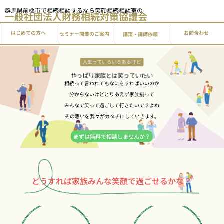
内
群馬県前橋市で相続相談するなら笑顔相続相談室の
一般社団法人
財務相続対策協議会
容
を
はじめての方へ
講演・講師依頼
お問合わせ
セミナー開催のご案内
ス
キ
ッ
プ
相続って言われてもなにをすればいいのか
分からないけどとりあえず家族揃って
みんなで笑って過ごして行きたいですよね
その思いを我々がカタチにしていきます。
まずは無料で相談しませんか？
どうすれば家族みんな笑顔で過ごせるかな？