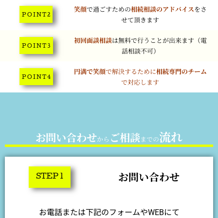
笑顔
で過ごすための
相続相談のアドバイス
をさ
P O I N T 2
せて頂きます
初回面談相談
は無料で行うことが出来ます（電
P O I N T 3
話相談不可）
円満で笑顔
で解決するために
相続専門のチーム
P O I N T 4
で対応します
流れ
お問い合わせ
ご相談
から
までの
お問い合わせ
STEP 1
お電話または下記のフォームやWEBにて