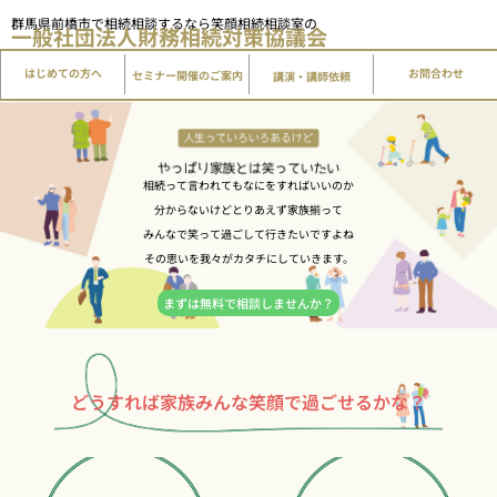
内
群馬県前橋市で相続相談するなら笑顔相続相談室の
一般社団法人
財務相続対策協議会
容
を
はじめての方へ
講演・講師依頼
お問合わせ
セミナー開催のご案内
ス
キ
ッ
プ
相続って言われてもなにをすればいいのか
分からないけどとりあえず家族揃って
みんなで笑って過ごして行きたいですよね
その思いを我々がカタチにしていきます。
まずは無料で相談しませんか？
どうすれば家族みんな笑顔で過ごせるかな？