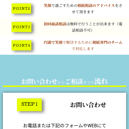
笑顔
で過ごすための
相続相談のアドバイス
をさ
P O I N T 2
せて頂きます
初回面談相談
は無料で行うことが出来ます（電
P O I N T 3
話相談不可）
円満で笑顔
で解決するために
相続専門のチーム
P O I N T 4
で対応します
流れ
お問い合わせ
ご相談
から
までの
お問い合わせ
STEP 1
お電話または下記のフォームやWEBにて